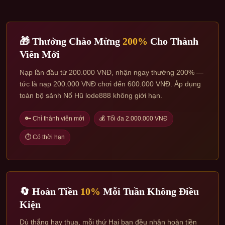
🎁 Thưởng Chào Mừng
200%
Cho Thành
Viên Mới
Nạp lần đầu từ 200.000 VNĐ, nhận ngay thưởng 200% —
tức là nạp 200.000 VNĐ chơi đến 600.000 VNĐ. Áp dụng
toàn bộ sảnh Nổ Hũ lode888 không giới hạn.
🔑 Chỉ thành viên mới
💰 Tối đa 2.000.000 VNĐ
⏱ Có thời hạn
🔄 Hoàn Tiền
10%
Mỗi Tuần Không Điều
Kiện
Dù thắng hay thua, mỗi thứ Hai bạn đều nhận hoàn tiền