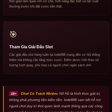
thời gian làm quen với cơ chế, tính năng đặc biệt và tần suất
thưởng trước khi đặt cược tiền thật.
🎯
Tham Gia Giải Đấu Slot
Các giải đấu slot hàng tuần tại lode888 mang đến cơ hội thắng
thêm mà không cần tăng mức cược. Điểm được tính theo số
lượng lượt quay, phù hợp cả người chơi ngân sách nhỏ.
Chơi Có Trách Nhiệm:
Nổ Hũ là hình thức giải trí,
18+
không phải phương tiện kiếm tiền. lode888 cam kết hỗ trợ
người chơi duy trì thói quen lành mạnh thông qua các công