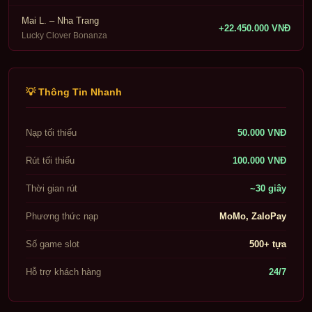
Mai L. – Nha Trang
+22.450.000 VNĐ
Lucky Clover Bonanza
💡 Thông Tin Nhanh
Nạp tối thiểu
50.000 VNĐ
Rút tối thiểu
100.000 VNĐ
Thời gian rút
~30 giây
Phương thức nạp
MoMo, ZaloPay
Số game slot
500+ tựa
Hỗ trợ khách hàng
24/7