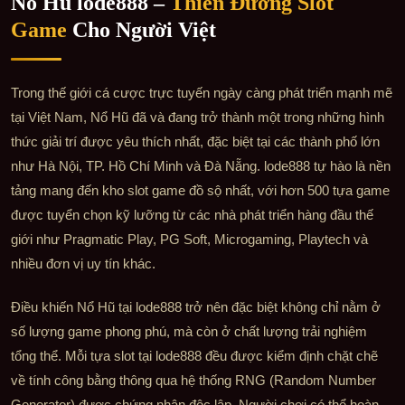
Nổ Hũ lode888 –
Thiên Đường Slot
Game
Cho Người Việt
Trong thế giới cá cược trực tuyến ngày càng phát triển mạnh mẽ
tại Việt Nam, Nổ Hũ đã và đang trở thành một trong những hình
thức giải trí được yêu thích nhất, đặc biệt tại các thành phố lớn
như Hà Nội, TP. Hồ Chí Minh và Đà Nẵng. lode888 tự hào là nền
tảng mang đến kho slot game đồ sộ nhất, với hơn 500 tựa game
được tuyển chọn kỹ lưỡng từ các nhà phát triển hàng đầu thế
giới như Pragmatic Play, PG Soft, Microgaming, Playtech và
nhiều đơn vị uy tín khác.
Điều khiến Nổ Hũ tại lode888 trở nên đặc biệt không chỉ nằm ở
số lượng game phong phú, mà còn ở chất lượng trải nghiệm
tổng thể. Mỗi tựa slot tại lode888 đều được kiểm định chặt chẽ
về tính công bằng thông qua hệ thống RNG (Random Number
Generator) được chứng nhận độc lập. Người chơi có thể hoàn