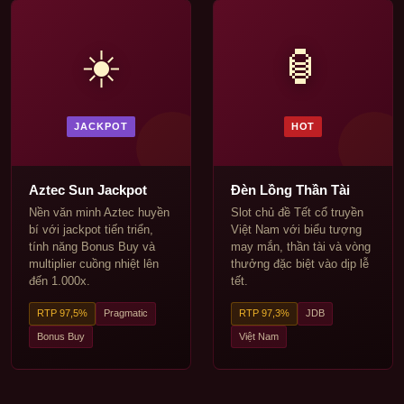
☀️
🏮
JACKPOT
HOT
Aztec Sun Jackpot
Đèn Lồng Thần Tài
Nền văn minh Aztec huyền
Slot chủ đề Tết cổ truyền
bí với jackpot tiến triển,
Việt Nam với biểu tượng
tính năng Bonus Buy và
may mắn, thần tài và vòng
multiplier cuồng nhiệt lên
thưởng đặc biệt vào dịp lễ
đến 1.000x.
tết.
RTP 97,5%
Pragmatic
RTP 97,3%
JDB
Bonus Buy
Việt Nam