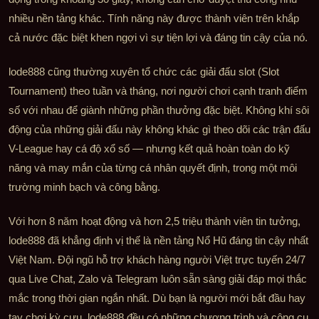
nhiều nền tảng khác. Tính năng này được thành viên trên khắp
cả nước đặc biệt khen ngợi vì sự tiện lợi và đáng tin cậy của nó.
lode888 cũng thường xuyên tổ chức các giải đấu slot (Slot
Tournament) theo tuần và tháng, nơi người chơi cạnh tranh điểm
số với nhau để giành những phần thưởng đặc biệt. Không khí sôi
động của những giải đấu này không khác gì theo dõi các trận đấu
V-League hay cá độ xổ số — nhưng kết quả hoàn toàn do kỹ
năng và may mắn của từng cá nhân quyết định, trong một môi
trường minh bạch và công bằng.
Với hơn 8 năm hoạt động và hơn 2,5 triệu thành viên tin tưởng,
lode888 đã khẳng định vị thế là nền tảng Nổ Hũ đáng tin cậy nhất
Việt Nam. Đội ngũ hỗ trợ khách hàng người Việt trực tuyến 24/7
qua Live Chat, Zalo và Telegram luôn sẵn sàng giải đáp mọi thắc
mắc trong thời gian ngắn nhất. Dù bạn là người mới bắt đầu hay
tay chơi kỳ cựu, lode888 đều có những chương trình và công cụ