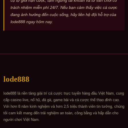
cụ tự giới hạn cược, tạm ngưng tài khoản và tư vấn chơi có
trách nhiệm miễn phí 24/7. Nếu bạn cảm thấy việc cá cược
đang ảnh hưởng đến cuộc sống, hãy liên hệ đội hỗ trợ của
lode888 ngay hôm nay.
lode888
lode888 là nền tảng giải trí cá cược trực tuyến hàng đầu Việt Nam, cung
cấp casino live, nổ hũ, đá gà, game bài và cá cược thể thao đỉnh cao.
Với hơn 8 năm kinh nghiệm và hơn 2,5 triệu thành viên tin tưởng, chúng
tôi cam kết mang đến trải nghiệm an toàn, công bằng và hấp dẫn cho
người chơi Việt Nam.