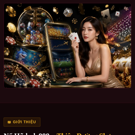
📖 GIỚI THIỆU