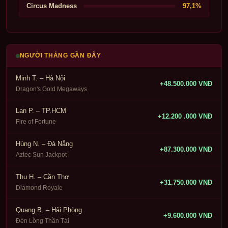
Circus Madness
97,1%
NGƯỜI THẮNG GẦN ĐÂY
Minh T. – Hà Nội
+48.500.000 VNĐ
Dragon's Gold Megaways
Lan P. – TP.HCM
+12.200 .000 VNĐ
Fire of Fortune
Hùng N. – Đà Nẵng
+87.300.000 VNĐ
Aztec Sun Jackpot
Thu H. – Cần Thơ
+31.750.000 VNĐ
Diamond Royale
Quang B. – Hải Phòng
+9.600.000 VNĐ
Đèn Lồng Thần Tài