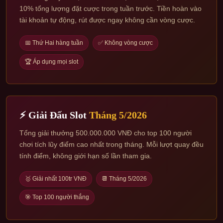
10% tổng lượng đặt cược trong tuần trước. Tiền hoàn vào
tài khoản tự động, rút được ngay không cần vòng cược.
📅 Thứ Hai hàng tuần
✅ Không vòng cược
🏆 Áp dụng mọi slot
⚡ Giải Đấu Slot
Tháng 5/2026
Tổng giải thưởng 500.000.000 VNĐ cho top 100 người
chơi tích lũy điểm cao nhất trong tháng. Mỗi lượt quay đều
tính điểm, không giới hạn số lần tham gia.
🥇 Giải nhất 100tr VNĐ
📆 Tháng 5/2026
🎯 Top 100 người thắng