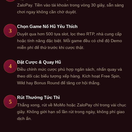
ZaloPay. Tiền vào tài khoản trong vòng 30 giây, sẵn sàng
chơi ngay không cần chờ duyệt.
Chọn Game Nổ Hũ Yêu Thích
3
Duyệt qua hơn 500 tựa slot, lọc theo RTP, nhà cung cấp
hoặc tính năng đặc biệt. Mỗi game đều có chế độ Demo
miễn phí để thử trước khi cược thật.
Đặt Cược & Quay Hũ
4
Điều chỉnh mức cược phù hợp ngân sách, nhấn quay và
theo dõi các biểu tượng xếp hàng. Kích hoạt Free Spin,
Wild hay Bonus Round để tăng cơ hội thắng.
Rút Thưởng Tức Thì
5
Thắng xong, rút về MoMo hoặc ZaloPay chỉ trong vài chục
giây. Không giới hạn số lần rút trong ngày, không phí giao
dịch ẩn.