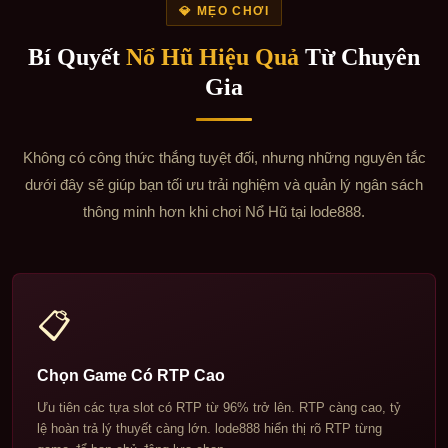
💎 MẸO CHƠI
Bí Quyết
Nổ Hũ Hiệu Quả
Từ Chuyên
Gia
Không có công thức thắng tuyệt đối, nhưng những nguyên tắc
dưới đây sẽ giúp bạn tối ưu trải nghiệm và quản lý ngân sách
thông minh hơn khi chơi Nổ Hũ tại lode888.
📋
Chọn Game Có RTP Cao
Ưu tiên các tựa slot có RTP từ 96% trở lên. RTP càng cao, tỷ
lệ hoàn trả lý thuyết càng lớn. lode888 hiển thị rõ RTP từng