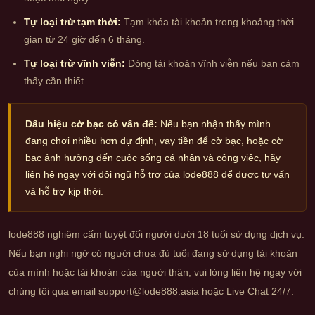
Tự loại trừ tạm thời:
Tạm khóa tài khoản trong khoảng thời
gian từ 24 giờ đến 6 tháng.
Tự loại trừ vĩnh viễn:
Đóng tài khoản vĩnh viễn nếu bạn cảm
thấy cần thiết.
Dấu hiệu cờ bạc có vấn đề:
Nếu bạn nhận thấy mình
đang chơi nhiều hơn dự định, vay tiền để cờ bạc, hoặc cờ
bạc ảnh hưởng đến cuộc sống cá nhân và công việc, hãy
liên hệ ngay với đội ngũ hỗ trợ của lode888 để được tư vấn
và hỗ trợ kịp thời.
lode888 nghiêm cấm tuyệt đối người dưới 18 tuổi sử dụng dịch vụ.
Nếu bạn nghi ngờ có người chưa đủ tuổi đang sử dụng tài khoản
của mình hoặc tài khoản của người thân, vui lòng liên hệ ngay với
chúng tôi qua email
support@lode888.asia
hoặc Live Chat 24/7.