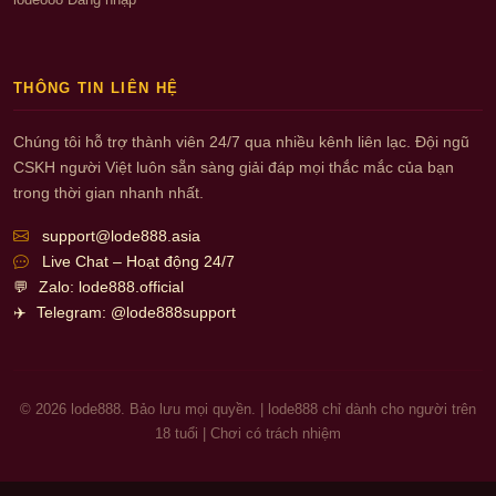
THÔNG TIN LIÊN HỆ
Chúng tôi hỗ trợ thành viên 24/7 qua nhiều kênh liên lạc. Đội ngũ
CSKH người Việt luôn sẵn sàng giải đáp mọi thắc mắc của bạn
trong thời gian nhanh nhất.
support@lode888.asia
Live Chat – Hoạt động 24/7
💬
Zalo: lode888.official
✈️
Telegram: @lode888support
© 2026 lode888. Bảo lưu mọi quyền. | lode888 chỉ dành cho người trên
18 tuổi | Chơi có trách nhiệm