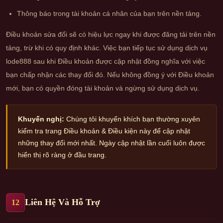
Thông báo trong tài khoản cá nhân của bạn trên nền tảng.
Điều khoản sửa đổi sẽ có hiệu lực ngay khi được đăng tải trên nền
tảng, trừ khi có quy định khác. Việc bạn tiếp tục sử dụng dịch vụ
lode888 sau khi Điều khoản được cập nhật đồng nghĩa với việc
bạn chấp nhận các thay đổi đó. Nếu không đồng ý với Điều khoản
mới, bạn có quyền đóng tài khoản và ngừng sử dụng dịch vụ.
Khuyến nghị:
Chúng tôi khuyến khích bạn thường xuyên
kiểm tra trang Điều khoản & Điều kiện này để cập nhật
những thay đổi mới nhất. Ngày cập nhật lần cuối luôn được
hiển thị rõ ràng ở đầu trang.
Liên Hệ Và Hỗ Trợ
12