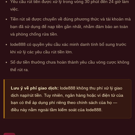
Yêu cầu rút tiền được xử lý trong vòng 30 phút đến 24 giờ làm
việc.
Tiền rút sẽ được chuyển về đúng phương thức và tài khoản mà
bạn đã sử dụng để nạp tiền gần nhất, nhằm đảm bảo an toàn
và phòng chống rửa tiền.
lode888 có quyền yêu cầu xác minh danh tính bổ sung trước
khi xử lý các yêu cầu rút tiền lớn.
Số dư tiền thưởng chưa hoàn thành yêu cầu vòng cược không
thể rút ra.
Lưu ý về phí giao dịch:
lode888 không thu phí xử lý giao
dịch nạp/rút tiền. Tuy nhiên, ngân hàng hoặc ví điện tử của
bạn có thể áp dụng phí riêng theo chính sách của họ —
điều này nằm ngoài tầm kiểm soát của lode888.