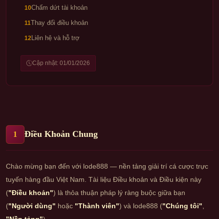
Chấm dứt tài khoản
10
Thay đổi điều khoản
11
Liên hệ và hỗ trợ
12
Cập nhật: 01/01/2026
Điều Khoản Chung
1
Chào mừng bạn đến với lode888 — nền tảng giải trí cá cược trực
tuyến hàng đầu Việt Nam. Tài liệu Điều khoản và Điều kiện này
(
"Điều khoản"
) là thỏa thuận pháp lý ràng buộc giữa bạn
(
"Người dùng"
hoặc
"Thành viên"
) và lode888 (
"Chúng tôi"
,
"Nền tảng"
).