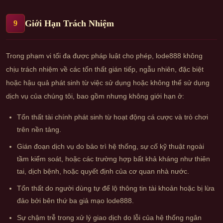
Giới Hạn Trách Nhiệm
9
Trong phạm vi tối đa được pháp luật cho phép, lode888 không
chịu trách nhiệm về các tổn thất gián tiếp, ngẫu nhiên, đặc biệt
hoặc hậu quả phát sinh từ việc sử dụng hoặc không thể sử dụng
dịch vụ của chúng tôi, bao gồm nhưng không giới hạn ở:
Tổn thất tài chính phát sinh từ hoạt động cá cược và trò chơi
trên nền tảng.
Gián đoạn dịch vụ do bảo trì hệ thống, sự cố kỹ thuật ngoài
tầm kiểm soát, hoặc các trường hợp bất khả kháng như thiên
tai, dịch bệnh, hoặc quyết định của cơ quan nhà nước.
Tổn thất do người dùng tự để lộ thông tin tài khoản hoặc bị lừa
đảo bởi bên thứ ba giả mạo lode888.
Sự chậm trễ trong xử lý giao dịch do lỗi của hệ thống ngân