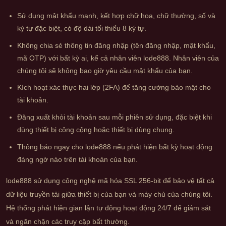
Sử dụng mật khẩu mạnh, kết hợp chữ hoa, chữ thường, số và
ký tự đặc biệt, có độ dài tối thiểu 8 ký tự.
Không chia sẻ thông tin đăng nhập (tên đăng nhập, mật khẩu,
mã OTP) với bất kỳ ai, kể cả nhân viên lode888. Nhân viên của
chúng tôi sẽ không bao giờ yêu cầu mật khẩu của bạn.
Kích hoạt xác thực hai lớp (2FA) để tăng cường bảo mật cho
tài khoản.
Đăng xuất khỏi tài khoản sau mỗi phiên sử dụng, đặc biệt khi
dùng thiết bị công cộng hoặc thiết bị dùng chung.
Thông báo ngay cho lode888 nếu phát hiện bất kỳ hoạt động
đáng ngờ nào trên tài khoản của bạn.
lode888 sử dụng công nghệ mã hóa SSL 256-bit để bảo vệ tất cả
dữ liệu truyền tải giữa thiết bị của bạn và máy chủ của chúng tôi.
Hệ thống phát hiện gian lận tự động hoạt động 24/7 để giám sát
và ngăn chặn các truy cập bất thường.