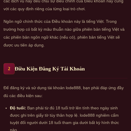
các dịch vụ này đều chịu sự điều chỉnh của Điều khoản này cùng
với các quy định riêng của từng loại trò chơi.
Ngôn ngữ chính thức của Điều khoản này là tiếng Việt. Trong
trường hợp có bất kỳ mâu thuẫn nào giữa phiên bản tiếng Việt và
các phiên bản ngôn ngữ khác (nếu có), phiên bản tiếng Việt sẽ
được ưu tiên áp dụng.
Điều Kiện Đăng Ký Tài Khoản
2
Để đăng ký và sử dụng tài khoản lode888, bạn phải đáp ứng đầy
đủ các điều kiện sau:
Độ tuổi:
Bạn phải từ đủ 18 tuổi trở lên tính theo ngày sinh
được ghi trên giấy tờ tùy thân hợp lệ. lode888 nghiêm cấm
tuyệt đối người dưới 18 tuổi tham gia dưới bất kỳ hình thức
nào.