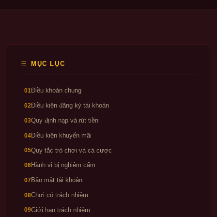
MỤC LỤC
Điều khoản chung
01
Điều kiện đăng ký tài khoản
02
Quy định nạp và rút tiền
03
Điều kiện khuyến mãi
04
Quy tắc trò chơi và cá cược
05
Hành vi bị nghiêm cấm
06
Bảo mật tài khoản
07
Chơi có trách nhiệm
08
Giới hạn trách nhiệm
09