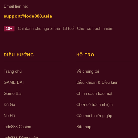
Email liên hệ:
support@lode888.asia
Chỉ dành cho người trên 18 tuổi. Chơi có trách nhiệm.
18+
ĐIỀU HƯỚNG
HỖ TRỢ
Trang chủ
Về chúng tôi
GAME BÀI
Điều khoản & Điều kiện
Game Bài
Chính sách bảo mật
Đá Gà
Chơi có trách nhiệm
Nổ Hũ
Câu hỏi thường gặp
lode888 Casino
Sitemap
lode888 Đăng nhập