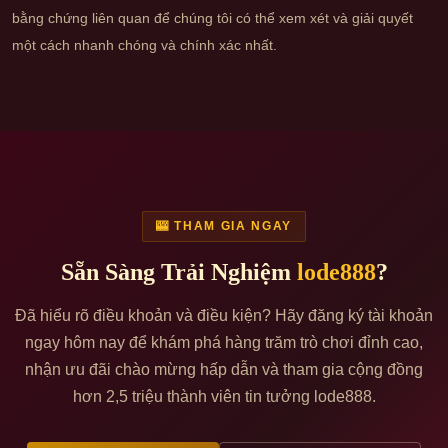
bằng chứng liên quan để chúng tôi có thể xem xét và giải quyết
một cách nhanh chóng và chính xác nhất.
🎰 THAM GIA NGAY
Sẵn Sàng Trải Nghiệm
lode888
?
Đã hiểu rõ điều khoản và điều kiện? Hãy đăng ký tài khoản
ngay hôm nay để khám phá hàng trăm trò chơi đỉnh cao,
nhận ưu đãi chào mừng hấp dẫn và tham gia cộng đồng
hơn 2,5 triệu thành viên tin tưởng lode888.