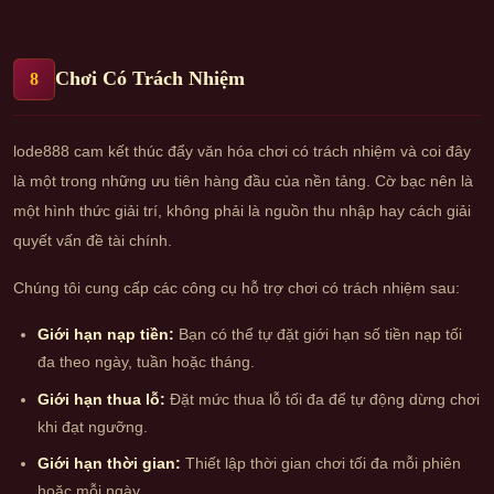
Chơi Có Trách Nhiệm
8
lode888 cam kết thúc đẩy văn hóa chơi có trách nhiệm và coi đây
là một trong những ưu tiên hàng đầu của nền tảng. Cờ bạc nên là
một hình thức giải trí, không phải là nguồn thu nhập hay cách giải
quyết vấn đề tài chính.
Chúng tôi cung cấp các công cụ hỗ trợ chơi có trách nhiệm sau:
Giới hạn nạp tiền:
Bạn có thể tự đặt giới hạn số tiền nạp tối
đa theo ngày, tuần hoặc tháng.
Giới hạn thua lỗ:
Đặt mức thua lỗ tối đa để tự động dừng chơi
khi đạt ngưỡng.
Giới hạn thời gian:
Thiết lập thời gian chơi tối đa mỗi phiên
hoặc mỗi ngày.