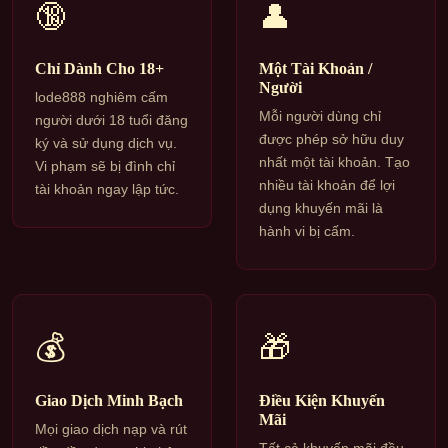
🔞
👤
Chỉ Dành Cho 18+
Một Tài Khoản /
Người
lode888 nghiêm cấm
Mỗi người dùng chỉ
người dưới 18 tuổi đăng
được phép sở hữu duy
ký và sử dụng dịch vụ.
nhất một tài khoản. Tạo
Vi phạm sẽ bị đình chỉ
nhiều tài khoản để lợi
tài khoản ngay lập tức.
dụng khuyến mãi là
hành vi bị cấm.
💰
🎁
Giao Dịch Minh Bạch
Điều Kiện Khuyến
Mãi
Mọi giao dịch nạp và rút